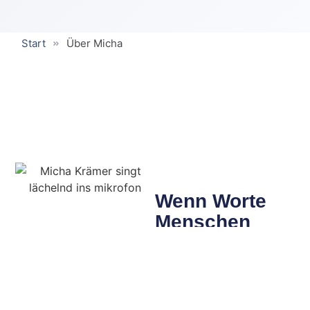
Start
Über Micha
Wenn Worte
Menschen
begeistern
„Mit Micha Krämer hat ein
neues Talent die Szene
betreten. Ich mag seine
Schreibe. Er kann etwas, das