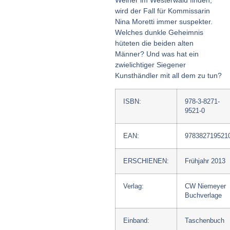
Weiher im Westerwald finden,
wird der Fall für Kommissarin
Nina Moretti immer suspekter.
Welches dunkle Geheimnis
hüteten die beiden alten
Männer? Und was hat ein
zwielichtiger Siegener
Kunsthändler mit all dem zu tun?
ISBN:
978-3-8271-
9521-0
EAN:
978382719521
ERSCHIENEN:
Frühjahr 2013
Verlag:
CW Niemeyer
Buchverlage
Einband:
Taschenbuch